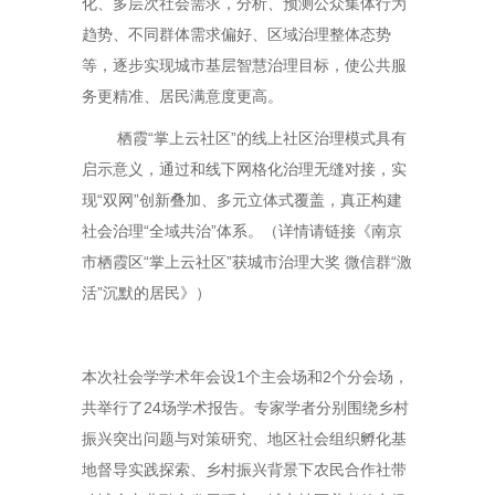
化、多层次社会需求，分析、预测公众集体行为
趋势、不同群体需求偏好、区域治理整体态势
等，逐步实现城市基层智慧治理目标，使公共服
务更精准、居民满意度更高。
栖霞“掌上云社区”的线上社区治理模式具有
启示意义，通过和线下网格化治理无缝对接，实
现“双网”创新叠加、多元立体式覆盖，真正构建
社会治理“全域共治”体系。（详情请链接《南京
市栖霞区“掌上云社区”获城市治理大奖 微信群“激
活”沉默的居民》）
本次社会学学术年会设1个主会场和2个分会场，
共举行了24场学术报告。专家学者分别围绕乡村
振兴突出问题与对策研究、地区社会组织孵化基
地督导实践探索、乡村振兴背景下农民合作社带