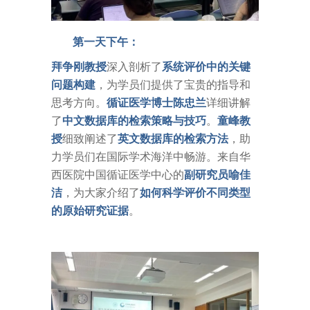
第一天下午：
拜争刚教授
深入剖析了
系统评价中的关键
问题构建
，为学员们提供了宝贵的指导和
思考方向。
循证医学博士陈忠兰
详细讲解
了
中文数据库的检索策略与技巧
。
童峰教
授
细致阐述了
英文数据库的检索方法
，助
力学员们在国际学术海洋中畅游。来自华
西医院中国循证医学中心的
副研究员喻佳
洁
，为大家介绍了
如何科学评价不同类型
的原始研究证据
。