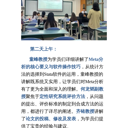
第二天上午：
童峰教授
为学员们详细讲解了
Meta分
析的核心要义与软件操作技巧
，从统计方
法的选择到Stata软件的运用，童峰教授的
讲解既系统又实用，让学员们对Meta分析
有了更为全面和深入的理解。
何龙韬副教
授
聚焦于
定性研究系统评价方法
，从问题
的提出、评价标准的制定到合成方法的运
用，都进行了详尽的阐述。
齐铱教授
讲解
了
论文的投稿、修改及发表
，为学员们提
供了宝贵的经验与建议
。