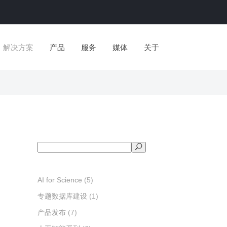
公司简介
政府
人工智能系列
教育与培训
新闻与活动
市场
教学系列
学术出版
视频号
管理团队
统计调查
知识图谱
教育部协同育人
新闻动态
客户体验管理
实践教学
论文投稿推荐
发展历程
社会治理
知识问答
产教融合
产品发布
市场研究
实验教学
期刊传播与推广
解决方案
产品
服务
媒体
关于
资质和荣誉
舆情分析
虚拟数字人
数字课程
会议与培训
品牌监测
案例教学
联系我们
政策服务
科算智舱SciCube
师资培训
成果与案例
专利分析
视频教学
科算智云SciCloud
考试测评
公司简介
府
教育与培训
人工智能系列
新闻与活动
市场
学术出版
教学系列
视频号
管理团队
计调查
教育部协同育人
知识图谱
新闻动态
客户体验管理
论文投稿推荐
实践教学
发展历程
会治理
产教融合
知识问答
产品发布
市场研究
期刊传播与推广
实验教学
资质和荣誉
情分析
数字课程
虚拟数字人
会议与培训
品牌监测
案例教学
联系我们
策服务
师资培训
科算智舱SciCube
成果与案例
专利分析
视频教学
搜
科算智云SciCloud
考试测评
索
AI for Science
(5)
专题数据库建设
(1)
产品发布
(7)