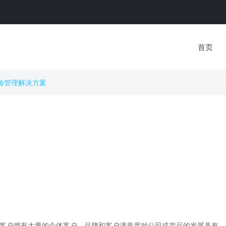
数据库系列
教育
科研工具系列
数据服务
期刊
新闻舆情数据库
实验室建设
抽样调查
问卷采集服务
第1期：数据的灵性
政策公文数据库
科研平台建设
统计分析
爬虫采集服务
第2期：大数据之道
首页
法律法规数据库
专题数据库建设
深度访谈
统计分析服务
第3期：互联网+社会
工作
裁判文书数据库
学科建设
质性分析
文本分析服务
第4期：专题数据库
科研项目数据库
AI for Science
爬虫采集
数据清洗服务
验管理解决方案
数据库系列
教育
数据服务
科研工具系列
期刊
政
第5期：循证社会科
社会经济统计数据库
文本分析
学
新闻舆情数据库
实验室建设
问卷采集服务
抽样调查
第1期：数据的灵性
统
文献研究
第6期：人工智能时
政策公文数据库
科研平台建设
爬虫采集服务
统计分析
第2期：大数据之道
社
代
科学编程
法律法规数据库
专题数据库建设
统计分析服务
深度访谈
第3期：互联网+社会工作
舆
裁判文书数据库
学科建设
文本分析服务
质性分析
第4期：专题数据库
政
科研项目数据库
AI for Science
数据清洗服务
爬虫采集
第5期：循证社会科学
社会经济统计数据库
文本分析
第6期：人工智能时代
文献研究
科学编程
客户拥有大量的个体客户，品牌和客户满意度对公司或产品的发展具有