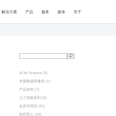
公司简介
政府
人工智能系列
教育与培训
新闻与活动
市场
教学系列
学术出版
视频号
解决方案
产品
服务
媒体
关于
管理团队
统计调查
知识图谱
教育部协同育人
新闻动态
客户体验管理
实践教学
论文投稿推荐
发展历程
社会治理
知识问答
产教融合
产品发布
市场研究
实验教学
期刊传播与推广
资质和荣誉
舆情分析
虚拟数字人
数字课程
会议与培训
品牌监测
案例教学
公司简介
府
教育与培训
人工智能系列
新闻与活动
市场
学术出版
教学系列
视频号
联系我们
政策服务
科算智舱SciCube
师资培训
成果与案例
专利分析
视频教学
管理团队
计调查
教育部协同育人
知识图谱
新闻动态
客户体验管理
论文投稿推荐
实践教学
科算智云SciCloud
考试测评
发展历程
会治理
产教融合
知识问答
产品发布
市场研究
期刊传播与推广
实验教学
资质和荣誉
情分析
数字课程
虚拟数字人
会议与培训
品牌监测
案例教学
搜
联系我们
策服务
师资培训
科算智舱SciCube
成果与案例
专利分析
视频教学
索
科算智云SciCloud
考试测评
AI for Science
(5)
专题数据库建设
(1)
产品发布
(7)
人工智能系列
(6)
会议与培训
(81)
协同育人
(10)