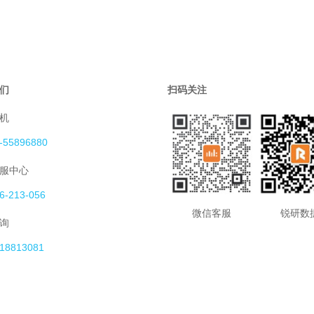
们
扫码关注
机
-55896880
服中心
6-213-056
微信客服
锐研数
询
18813081