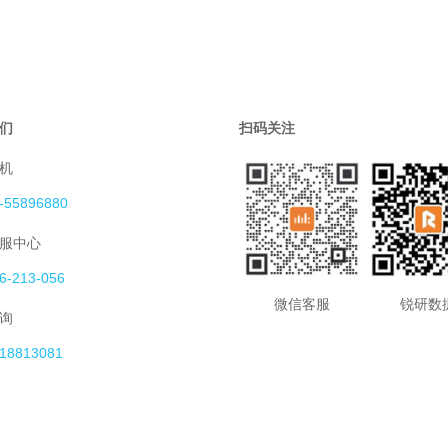
们
扫码关注
机
-55896880
服中心
6-213-056
微信客服
锐研数
询
18813081