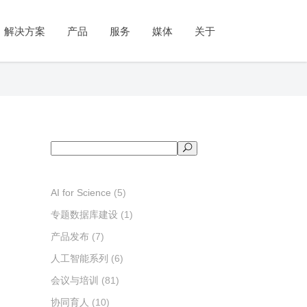
公司简介
政府
人工智能系列
教育与培训
新闻与活动
市场
教学系列
学术出版
视频号
解决方案
产品
服务
媒体
关于
管理团队
统计调查
知识图谱
教育部协同育人
新闻动态
客户体验管理
实践教学
论文投稿推荐
发展历程
社会治理
知识问答
产教融合
产品发布
市场研究
实验教学
期刊传播与推广
资质和荣誉
舆情分析
虚拟数字人
数字课程
会议与培训
品牌监测
案例教学
公司简介
府
教育与培训
人工智能系列
新闻与活动
市场
学术出版
教学系列
视频号
联系我们
政策服务
科算智舱SciCube
师资培训
成果与案例
专利分析
视频教学
管理团队
计调查
教育部协同育人
知识图谱
新闻动态
客户体验管理
论文投稿推荐
实践教学
科算智云SciCloud
考试测评
发展历程
会治理
产教融合
知识问答
产品发布
市场研究
期刊传播与推广
实验教学
资质和荣誉
情分析
数字课程
虚拟数字人
会议与培训
品牌监测
案例教学
搜
联系我们
策服务
师资培训
科算智舱SciCube
成果与案例
专利分析
视频教学
索
科算智云SciCloud
考试测评
AI for Science
(5)
专题数据库建设
(1)
产品发布
(7)
人工智能系列
(6)
会议与培训
(81)
协同育人
(10)