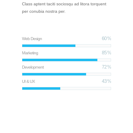
Class aptent taciti sociosqu ad litora torquent
per conubia nostra per.
60
Web Design
85
Marketing
72
Development
43
UI & UX