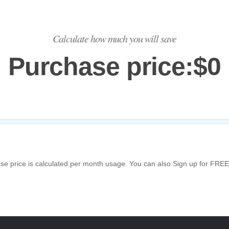
Calculate how much you will save
Purchase price:
$
0
se price is calculated per month usage. You can also Sign up for FRE