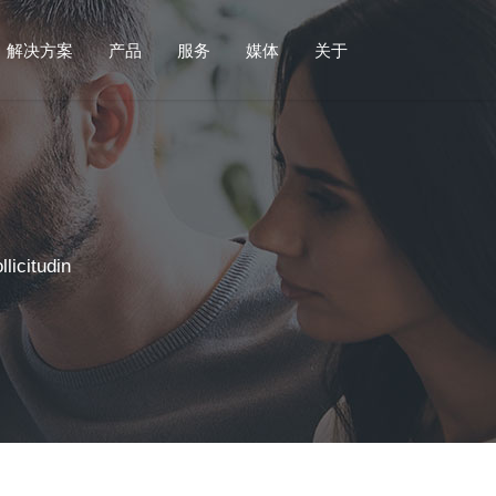
公司简介
工智能系列
育与培训
闻与活动
政府
教学系列
学术出版
视频号
市场
解决方案
产品
服务
媒体
关于
管理团队
识图谱
育部协同育人
闻动态
统计调查
实践教学
论文投稿推荐
客户体验管理
发展历程
识问答
教融合
品发布
社会治理
实验教学
期刊传播与推广
市场研究
资质和荣誉
拟数字人
字课程
议与培训
舆情分析
案例教学
品牌监测
公司简介
工智能系列
育与培训
府
新闻与活动
教学系列
学术出版
市场
视频号
联系我们
智舱SciCube
资培训
果与案例
政策服务
视频教学
专利分析
管理团队
识图谱
育部协同育人
计调查
新闻动态
实践教学
论文投稿推荐
客户体验管理
智云SciCloud
考试测评
发展历程
识问答
教融合
会治理
产品发布
实验教学
期刊传播与推广
市场研究
资质和荣誉
拟数字人
字课程
情分析
会议与培训
案例教学
品牌监测
联系我们
智舱SciCube
资培训
策服务
成果与案例
视频教学
专利分析
licitudin
智云SciCloud
考试测评