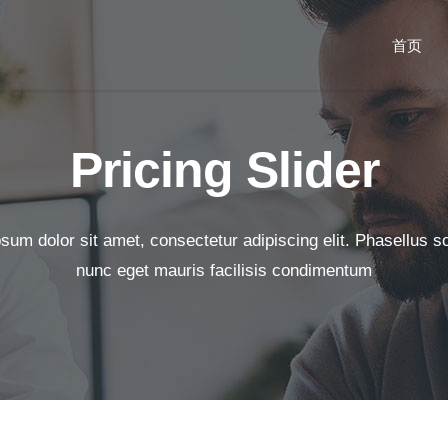
据库系列
科研工具系列
数据服务
期刊
教育
人
教
新
首页
闻舆情数据库
抽样调查
问卷采集服务
第1期：数据的灵性
实验室建设
知
教
新
政策公文数据库
统计分析
爬虫采集服务
第2期：大数据之道
科研平台建设
知
产
产
法律法规数据库
深度访谈
统计分析服务
第3期：互联网+社会
专题数据库建设
虚
数
会
据库系列
科研工具系列
数据服务
期刊
教育
人
教
政
工作
裁判文书数据库
质性分析
文本分析服务
学科建设
科算
师
成
闻舆情数据库
抽样调查
问卷采集服务
第1期：数据的灵性
实验室建设
知
教
统
Pricing Slider
第4期：专题数据库
科研项目数据库
爬虫采集
数据清洗服务
AI for Science
科算
政策公文数据库
统计分析
爬虫采集服务
第2期：大数据之道
科研平台建设
知
产
社
第5期：循证社会科
社会经济统计数据库
文本分析
学
法律法规数据库
深度访谈
统计分析服务
第3期：互联网+社会工作
专题数据库建设
虚
数
舆
文献研究
第6期：人工智能时
裁判文书数据库
质性分析
文本分析服务
第4期：专题数据库
学科建设
科算
师
政
代
科学编程
sum dolor sit amet, consectetur adipiscing elit. Phasellus sol
科研项目数据库
爬虫采集
数据清洗服务
第5期：循证社会科学
AI for Science
科算
nunc eget mauris facilisis condimentum
社会经济统计数据库
文本分析
第6期：人工智能时代
文献研究
科学编程