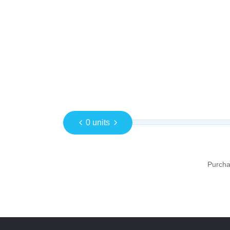
0 units
Purcha