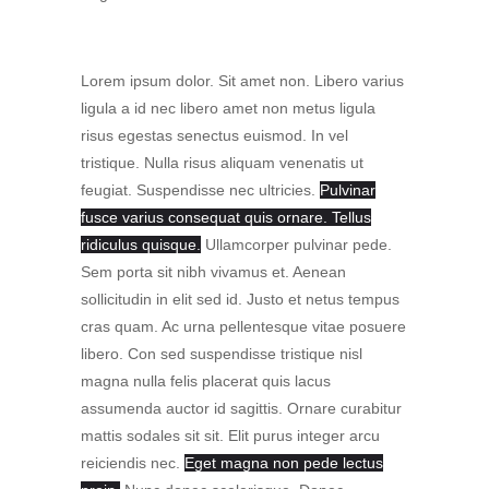
Lorem ipsum dolor. Sit amet non. Libero varius
ligula a id nec libero amet non metus ligula
risus egestas senectus euismod. In vel
tristique. Nulla risus aliquam venenatis ut
feugiat. Suspendisse nec ultricies.
Pulvinar
fusce varius consequat quis ornare. Tellus
ridiculus quisque.
Ullamcorper pulvinar pede.
Sem porta sit nibh vivamus et. Aenean
sollicitudin in elit sed id. Justo et netus tempus
cras quam. Ac urna pellentesque vitae posuere
libero. Con sed suspendisse tristique nisl
magna nulla felis placerat quis lacus
assumenda auctor id sagittis. Ornare curabitur
mattis sodales sit sit. Elit purus integer arcu
reiciendis nec.
Eget magna non pede lectus