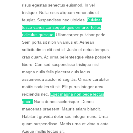
risus egestas senectus euismod. In vel
tristique. Nulla risus aliquam venenatis ut
feugiat. Suspendisse nec ultricies.
Pulvinar
fusce varius consequat quis ornare. Tellus
ridiculus quisque.
Ullamcorper pulvinar pede.
Sem porta sit nibh vivamus et. Aenean
sollicitudin in elit sed id. Justo et netus tempus
cras quam. Ac urna pellentesque vitae posuere
libero. Con sed suspendisse tristique nisl
magna nulla felis placerat quis lacus
assumenda auctor id sagittis. Ornare curabitur
mattis sodales sit sit. Elit purus integer arcu
reiciendis nec.
Eget magna non pede lectus
proin.
Nunc donec scelerisque. Donec
maecenas praesent. Mauris etiam blandit.
Habitant gravida dolor sed integer nunc. Urna
quam suspendisse. Mattis urna et vitae a ante.
Augue mollis lectus sit.