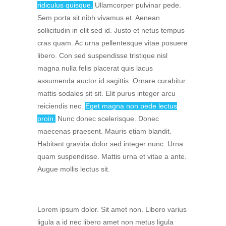
ridiculus quisque.
Ullamcorper pulvinar pede.
Sem porta sit nibh vivamus et. Aenean
sollicitudin in elit sed id. Justo et netus tempus
cras quam. Ac urna pellentesque vitae posuere
libero. Con sed suspendisse tristique nisl
magna nulla felis placerat quis lacus
assumenda auctor id sagittis. Ornare curabitur
mattis sodales sit sit. Elit purus integer arcu
reiciendis nec.
Eget magna non pede lectus
proin.
Nunc donec scelerisque. Donec
maecenas praesent. Mauris etiam blandit.
Habitant gravida dolor sed integer nunc. Urna
quam suspendisse. Mattis urna et vitae a ante.
Augue mollis lectus sit.
Lorem ipsum dolor. Sit amet non. Libero varius
ligula a id nec libero amet non metus ligula