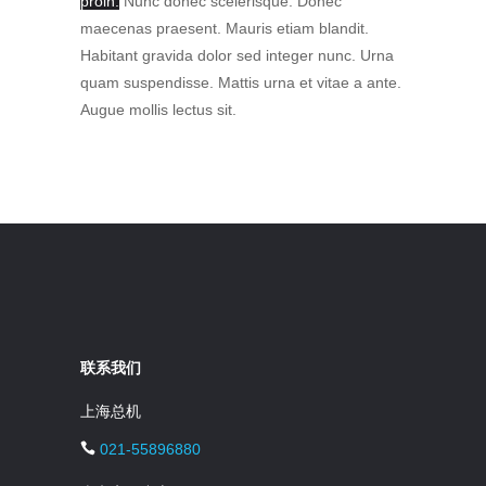
proin.
Nunc donec scelerisque. Donec
maecenas praesent. Mauris etiam blandit.
Habitant gravida dolor sed integer nunc. Urna
quam suspendisse. Mattis urna et vitae a ante.
Augue mollis lectus sit.
联系我们
上海总机
021-55896880