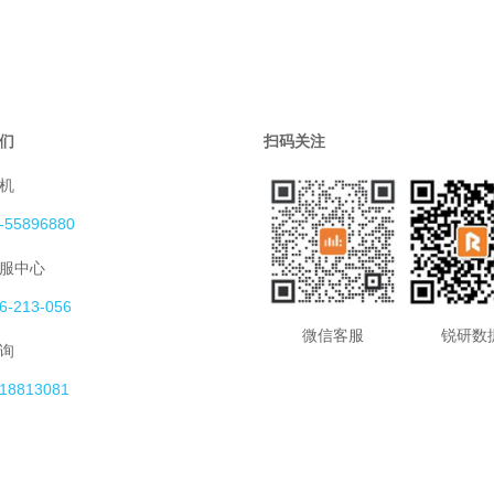
们
扫码关注
机
-55896880
服中心
6-213-056
微信客服
锐研数
询
18813081