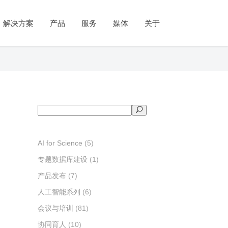
公司简介
工智能系列
育与培训
闻与活动
政府
教学系列
学术出版
视频号
市场
解决方案
产品
服务
媒体
关于
管理团队
识图谱
育部协同育人
闻动态
统计调查
实践教学
论文投稿推荐
客户体验管理
发展历程
识问答
教融合
品发布
社会治理
实验教学
期刊传播与推广
市场研究
资质和荣誉
拟数字人
字课程
议与培训
舆情分析
案例教学
品牌监测
公司简介
工智能系列
育与培训
府
新闻与活动
教学系列
学术出版
市场
视频号
联系我们
智舱SciCube
资培训
果与案例
政策服务
视频教学
专利分析
管理团队
识图谱
育部协同育人
计调查
新闻动态
实践教学
论文投稿推荐
客户体验管理
智云SciCloud
考试测评
发展历程
识问答
教融合
会治理
产品发布
实验教学
期刊传播与推广
市场研究
资质和荣誉
拟数字人
字课程
情分析
会议与培训
案例教学
品牌监测
搜
联系我们
智舱SciCube
资培训
策服务
成果与案例
视频教学
专利分析
索
智云SciCloud
考试测评
AI for Science
(5)
专题数据库建设
(1)
产品发布
(7)
人工智能系列
(6)
会议与培训
(81)
协同育人
(10)