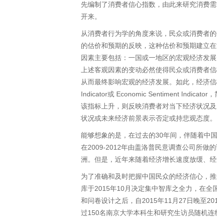
先编制了消费者信心指数，由此来研究消费需
开来。
从消费者行为学的角度来说，民众或消费者的
的估价和预期的反映，这种估价和预期建立在
因素主要包括：一国或一地区的宏观经济发展
上述客观因素的变动必然使得民众或消费者信
从而最终影响宏观的经济发展。如此，经济信心指数(E
Indicator或 Economic Sentiment
该指标上升，则反映消费者对当下经济状况及
状况或未来经济前景表示否定或持悲观态度。
能够想象的是，在过去的30年间，伴随着中
在2009-2012年由盖洛普民意调查公司
洲。但是，近年来随着经济增长速度放缓、经
为了准确和及时把握中国民众的经济信心，推
库于2015年10月决定集中智库之全力，在
和问卷设计之后，自2015年11月27日晚至
过150名南京大学本科生和研究生访员随机