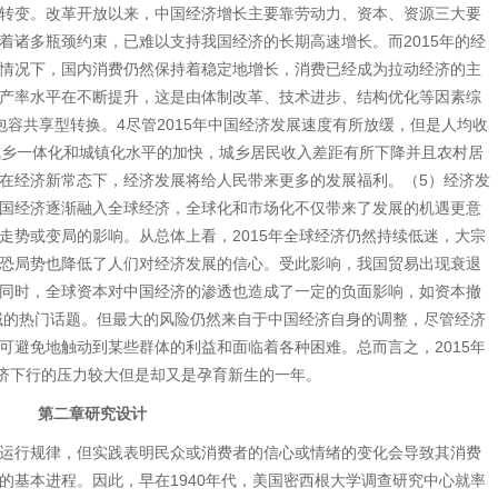
转变。改革开放以来，中国经济增长主要靠劳动力、资本、资源三大要
着诸多瓶颈约束，已难以支持我国经济的长期高速增长。而2015年的经
情况下，国内消费仍然保持着稳定地增长，消费已经成为拉动经济的主
产率水平在不断提升，这是由体制改革、技术进步、结构优化等因素综
容共享型转换。4尽管2015年中国经济发展速度有所放缓，但是人均收
城乡一体化和城镇化水平的加快，城乡居民收入差距有所下降并且农村居
在经济新常态下，经济发展将给人民带来更多的发展福利。（5）经济发
国经济逐渐融入全球经济，全球化和市场化不仅带来了发展的机遇更意
走势或变局的影响。从总体上看，2015年全球经济仍然持续低迷，大宗
恐局势也降低了人们对经济发展的信心。受此影响，我国贸易出现衰退
同时，全球资本对中国经济的渗透也造成了一定的负面影响，如资本撤
领域的热门话题。但最大的风险仍然来自于中国经济自身的调整，尽管经济
可避免地触动到某些群体的利益和面临着各种困难。总而言之，2015年
经济下行的压力较大但是却又是孕育新生的一年。
第二章研究设计
运行规律，但实践表明民众或消费者的信心或情绪的变化会导致其消费
的基本进程。因此，早在1940年代，美国密西根大学调查研究中心就率