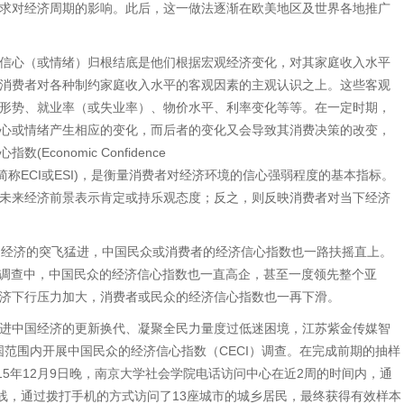
求对经济周期的影响。此后，这一做法逐渐在欧美地区及世界各地推广
信心（或情绪）归根结底是他们根据宏观经济变化，对其家庭收入水平
消费者对各种制约家庭收入水平的客观因素的主观认识之上。这些客观
形势、就业率（或失业率）、物价水平、利率变化等等。在一定时期，
心或情绪产生相应的变化，而后者的变化又会导致其消费决策的改变，
conomic Confidence
 Indicator，简称ECI或ESI)，是衡量消费者对经济环境的信心强弱程度的基本指标。
未来经济前景表示肯定或持乐观态度；反之，则反映消费者对当下经济
国经济的突飞猛进，中国民众或消费者的经济信心指数也一路扶摇直上。
所做的调查中，中国民众的经济信心指数也一直高企，甚至一度领先整个亚
济下行压力加大，消费者或民众的经济信心指数也一再下滑。
进中国经济的更新换代、凝聚全民力量度过低迷困境，江苏紫金传媒智
全国范围内开展中国民众的经济信心指数（CECI）调查。在完成前期的抽样
2015年12月9日晚，南京大学社会学院电话访问中心在近2周的时间内，通
连线，通过拨打手机的方式访问了13座城市的城乡居民，最终获得有效样本