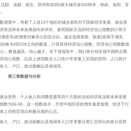
及沈阳、成都、南京、郑州和深圳5座大城市各500样本，铁岭、洛阳、宜
本。
数调查中，考察了上述13个地区的城乡居民对于国家经济发展、就业形
济状况和未来发展趋向的评价。参照国际主流的经济信心指数的计算方
较满意等)的调查对象所占的百分比，减去选择很差、较差(或很不满意、
值转换为0到100之间的数值，计算获得经济信心指数。经济信心指数数值
信心，数值越高，信心越大。在下述报告中，我们将分别呈现中国民众暨
济信心指数，以及上述指数在人口统计学变量上呈现的异同。人口统计
收入、户口、政治面貌以及地域等。
第三章数据与分析
就业形势、个人收入和消费意愿等四个方面的当前经济状况和未来发展
指数为56.68。这一指数表示，尽管中国经济的增长速度放缓、经济下行
体上仍然呈现出积极乐观的心态。
收入、户口、政治面貌以及地域等人口学变量分类汇总得出的各分层群