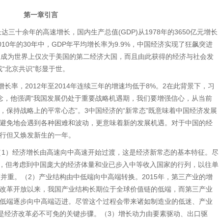
第一章引言
达三十余年的高速增长，国内生产总值(GDP)从1978年的3650亿元增长
到2010年的30年中，GDP年平均增长率为9.9%，中国经济实现了狂飙突进
仅成为世界上仅次于美国的第二经济大国，而且由此获得的经济与社会发
或“北京共识”彰显于世。
增长率，2012年至2014年连续三年的增速均低于8%。2在此背景下，习
”概念，他强调“我国发展仍处于重要战略机遇期，我们要增强信心，从当前
，保持战略上的平常心态”。3中国经济的“新常态”既意味着中国经济发展
避免地会遇到各种困难和波动，更意味着新的发展机遇。对于中国的经
难前行但又焕发新生的一年。
：（1）经济增长由高速向中高速开始过渡，这是经济新常态的基本特征。尽
心”，但考虑到中国庞大的经济体量和业已步入中等收入国家的行列，以往单
量”并重。（2）产业结构由中低端向中高端转换。2015年，第三产业的增
自改革开放以来，我国产业结构长期位于全球价值链的低端，而第三产业
低端逐步向中高端迈进。尽管这个过程会带来诸如制造业的低迷、产业
这是经济改革必不可免的关键步骤。（3）增长动力由要素驱动、出口驱