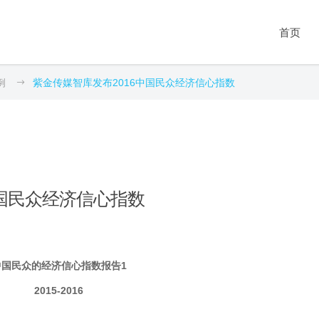
据库系列
科研工具系列
数据服务
期刊
教育
人
教
新
首页
闻舆情数据库
抽样调查
问卷采集服务
第1期：数据的灵性
实验室建设
知
教
新
政策公文数据库
统计分析
爬虫采集服务
第2期：大数据之道
科研平台建设
知
产
产
法律法规数据库
深度访谈
统计分析服务
第3期：互联网+社会
专题数据库建设
虚
数
会
例
紫金传媒智库发布2016中国民众经济信心指数
据库系列
科研工具系列
数据服务
期刊
教育
人
教
政
工作
裁判文书数据库
质性分析
文本分析服务
学科建设
科算
师
成
闻舆情数据库
抽样调查
问卷采集服务
第1期：数据的灵性
实验室建设
知
教
统
第4期：专题数据库
科研项目数据库
爬虫采集
数据清洗服务
AI for Science
科算
政策公文数据库
统计分析
爬虫采集服务
第2期：大数据之道
科研平台建设
知
产
社
第5期：循证社会科
社会经济统计数据库
文本分析
学
法律法规数据库
深度访谈
统计分析服务
第3期：互联网+社会工作
专题数据库建设
虚
数
舆
文献研究
第6期：人工智能时
裁判文书数据库
质性分析
文本分析服务
第4期：专题数据库
学科建设
科算
师
政
代
科学编程
科研项目数据库
爬虫采集
数据清洗服务
第5期：循证社会科学
AI for Science
科算
中国民众经济信心指数
社会经济统计数据库
文本分析
第6期：人工智能时代
文献研究
科学编程
中国民众的经济信心指数报告1
2015-2016