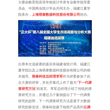
大赛由教育部高等学校统计学类专业教学指导委
员会、中国商业统计学会共同主办，福建江夏学
院承办，
上海萌泰数据科技股份有限公司
协办。
出席本次选拔赛的嘉宾有福建省统计局、福建江
夏学院以及上海萌泰数据科技股份有限公司的相
关领导。
萌泰科技总经理李军
作为评委参加了此
次大赛的评审，并在开幕式上作了题为“
下一代调
查研究方法
”的发言。李军总经理介绍了传统的调
查研究方法，并通过几个案例提出了下一代调查
研究的趋势，下一代调查研究方法是基于大数据
研究的新尝试，萌泰科技旗下锐研产品系列
云调