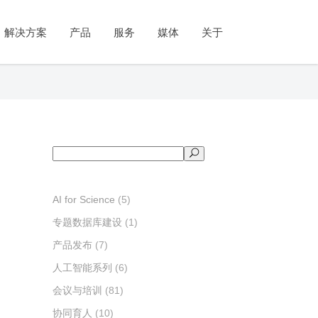
公司简介
政府
人工智能系列
教育与培训
新闻与活动
市场
教学系列
学术出版
视频号
解决方案
产品
服务
媒体
关于
管理团队
统计调查
知识图谱
教育部协同育人
新闻动态
客户体验管理
实践教学
论文投稿推荐
发展历程
社会治理
知识问答
产教融合
产品发布
市场研究
实验教学
期刊传播与推广
资质和荣誉
舆情分析
虚拟数字人
数字课程
会议与培训
品牌监测
案例教学
公司简介
府
教育与培训
人工智能系列
新闻与活动
市场
学术出版
教学系列
视频号
联系我们
政策服务
科算智舱SciCube
师资培训
成果与案例
专利分析
视频教学
管理团队
计调查
教育部协同育人
知识图谱
新闻动态
客户体验管理
论文投稿推荐
实践教学
科算智云SciCloud
考试测评
发展历程
会治理
产教融合
知识问答
产品发布
市场研究
期刊传播与推广
实验教学
资质和荣誉
情分析
数字课程
虚拟数字人
会议与培训
品牌监测
案例教学
搜
联系我们
策服务
师资培训
科算智舱SciCube
成果与案例
专利分析
视频教学
索
科算智云SciCloud
考试测评
AI for Science
(5)
专题数据库建设
(1)
产品发布
(7)
人工智能系列
(6)
会议与培训
(81)
协同育人
(10)