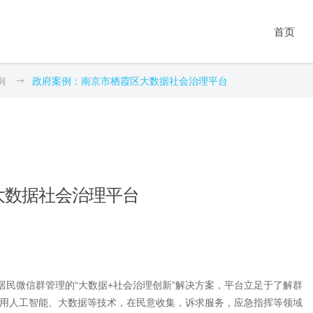
数据库系列
教育
科研工具系列
数据服务
期刊
首页
新闻舆情数据库
实验室建设
抽样调查
问卷采集服务
第1期：数据的灵性
政策公文数据库
科研平台建设
统计分析
爬虫采集服务
第2期：大数据之道
法律法规数据库
专题数据库建设
深度访谈
统计分析服务
第3期：互联网+社会
例
政府案例：南京市栖霞区大数据社会治理平台
数据库系列
教育
数据服务
科研工具系列
期刊
政
工作
裁判文书数据库
学科建设
质性分析
文本分析服务
新闻舆情数据库
实验室建设
问卷采集服务
抽样调查
第1期：数据的灵性
统
第4期：专题数据库
科研项目数据库
AI for Science
爬虫采集
数据清洗服务
政策公文数据库
科研平台建设
爬虫采集服务
统计分析
第2期：大数据之道
社
第5期：循证社会科
社会经济统计数据库
文本分析
学
法律法规数据库
专题数据库建设
统计分析服务
深度访谈
第3期：互联网+社会工作
舆
文献研究
第6期：人工智能时
裁判文书数据库
学科建设
文本分析服务
质性分析
第4期：专题数据库
政
代
科学编程
科研项目数据库
AI for Science
数据清洗服务
爬虫采集
第5期：循证社会科学
大数据社会治理平台
社会经济统计数据库
文本分析
第6期：人工智能时代
文献研究
科学编程
居民微信群管理的“大数据+社会治理创新”解决方案，平台立足于了解群
用人工智能、大数据等技术，在民意收集，诉求服务，应急指挥等领域