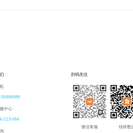
们
扫码关注
机
-55896880
服中心
6-213-056
微信客服
锐研数
询