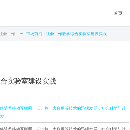
数据库系列
教育
科研工具系列
数据服务
期刊
首页
新闻舆情数据库
实验室建设
抽样调查
问卷采集服务
第1期：数据的灵性
政策公文数据库
科研平台建设
统计分析
爬虫采集服务
第2期：大数据之道
法律法规数据库
专题数据库建设
深度访谈
统计分析服务
第3期：互联网+社会
社会工作
市场前沿 | 社会工作教学综合实验室建设实践
数据库系列
教育
数据服务
科研工具系列
期刊
政
工作
裁判文书数据库
学科建设
质性分析
文本分析服务
新闻舆情数据库
实验室建设
问卷采集服务
抽样调查
第1期：数据的灵性
统
第4期：专题数据库
科研项目数据库
AI for Science
爬虫采集
数据清洗服务
政策公文数据库
科研平台建设
爬虫采集服务
统计分析
第2期：大数据之道
社
第5期：循证社会科
社会经济统计数据库
文本分析
学
法律法规数据库
专题数据库建设
统计分析服务
深度访谈
第3期：互联网+社会工作
舆
文献研究
第6期：人工智能时
裁判文书数据库
学科建设
文本分析服务
质性分析
第4期：专题数据库
政
代
科学编程
科研项目数据库
AI for Science
数据清洗服务
爬虫采集
第5期：循证社会科学
综合实验室建设实践
社会经济统计数据库
文本分析
第6期：人工智能时代
文献研究
科学编程
伴随着移动互联网、云计算、大数据等技术的迅猛发展，社会科学与计
势
伴随着移动互联网、云计算、大数据等技术的迅猛发展，社会科学与计