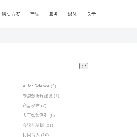
公司简介
政府
人工智能系列
教育与培训
新闻与活动
市场
教学系列
学术出版
视频号
解决方案
产品
服务
媒体
关于
管理团队
统计调查
知识图谱
教育部协同育人
新闻动态
客户体验管理
实践教学
论文投稿推荐
发展历程
社会治理
知识问答
产教融合
产品发布
市场研究
实验教学
期刊传播与推广
资质和荣誉
舆情分析
虚拟数字人
数字课程
会议与培训
品牌监测
案例教学
公司简介
府
教育与培训
人工智能系列
新闻与活动
市场
学术出版
教学系列
视频号
联系我们
政策服务
科算智舱SciCube
师资培训
成果与案例
专利分析
视频教学
管理团队
计调查
教育部协同育人
知识图谱
新闻动态
客户体验管理
论文投稿推荐
实践教学
科算智云SciCloud
考试测评
发展历程
会治理
产教融合
知识问答
产品发布
市场研究
期刊传播与推广
实验教学
资质和荣誉
情分析
数字课程
虚拟数字人
会议与培训
品牌监测
案例教学
搜
联系我们
策服务
师资培训
科算智舱SciCube
成果与案例
专利分析
视频教学
索
科算智云SciCloud
考试测评
AI for Science
(5)
专题数据库建设
(1)
产品发布
(7)
人工智能系列
(6)
会议与培训
(81)
协同育人
(10)