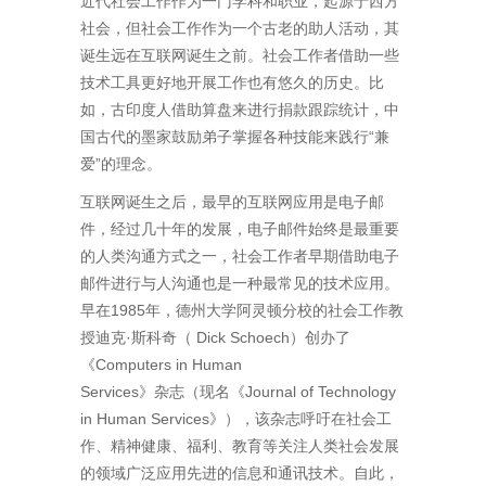
近代社会工作作为一门学科和职业，起源于西方
社会，但社会工作作为一个古老的助人活动，其
诞生远在互联网诞生之前。社会工作者借助一些
技术工具更好地开展工作也有悠久的历史。比
如，古印度人借助算盘来进行捐款跟踪统计，中
国古代的墨家鼓励弟子掌握各种技能来践行
“
兼
爱
”
的理念。
互联网诞生之后，最早的互联网应用是电子邮
件，经过几十年的发展，电子邮件始终是最重要
的人类沟通方式之一，社会工作者早期借助电子
邮件进行与人沟通也是一种最常见的技术应用。
早在
1985
年，德州大学阿灵顿分校的社会工作教
授迪克
·
斯科奇（
Dick Schoech
）创办了
《
Computers in Human
Services
》杂志（现名《
Journal of Technology
in Human Services
》），该杂志呼吁在社会工
作、精神健康、福利、教育等关注人类社会发展
的领域广泛应用先进的信息和通讯技术。自此，