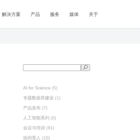
公司简介
工智能系列
育与培训
闻与活动
政府
教学系列
学术出版
视频号
市场
解决方案
产品
服务
媒体
关于
管理团队
识图谱
育部协同育人
闻动态
统计调查
实践教学
论文投稿推荐
客户体验管理
发展历程
识问答
教融合
品发布
社会治理
实验教学
期刊传播与推广
市场研究
资质和荣誉
拟数字人
字课程
议与培训
舆情分析
案例教学
品牌监测
公司简介
工智能系列
育与培训
府
新闻与活动
教学系列
学术出版
市场
视频号
联系我们
智舱SciCube
资培训
果与案例
政策服务
视频教学
专利分析
管理团队
识图谱
育部协同育人
计调查
新闻动态
实践教学
论文投稿推荐
客户体验管理
智云SciCloud
考试测评
发展历程
识问答
教融合
会治理
产品发布
实验教学
期刊传播与推广
市场研究
资质和荣誉
拟数字人
字课程
情分析
会议与培训
案例教学
品牌监测
搜
联系我们
智舱SciCube
资培训
策服务
成果与案例
视频教学
专利分析
索
智云SciCloud
考试测评
AI for Science
(5)
专题数据库建设
(1)
产品发布
(7)
人工智能系列
(6)
会议与培训
(81)
协同育人
(10)