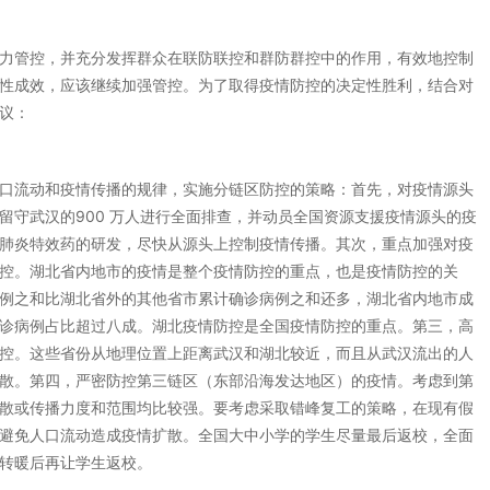
力管控，并充分发挥群众在联防联控和群防群控中的作用，有效地控制
性成效，应该继续加强管控。为了取得疫情防控的决定性胜利，结合对
议：
口流动和疫情传播的规律，实施分链区防控的策略：首先，对疫情源头
留守武汉的900 万人进行全面排查，并动员全国资源支援疫情源头的疫
肺炎特效药的研发，尽快从源头上控制疫情传播。其次，重点加强对疫
控。湖北省内地市的疫情是整个疫情防控的重点，也是疫情防控的关
例之和比湖北省外的其他省市累计确诊病例之和还多，湖北省内地市成
诊病例占比超过八成。湖北疫情防控是全国疫情防控的重点。第三，高
控。这些省份从地理位置上距离武汉和湖北较近，而且从武汉流出的人
散。第四，严密防控第三链区（东部沿海发达地区）的疫情。考虑到第
散或传播力度和范围均比较强。要考虑采取错峰复工的策略，在现有假
避免人口流动造成疫情扩散。全国大中小学的学生尽量最后返校，全面
转暖后再让学生返校。