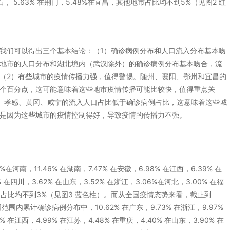
在黄石， 5.63% 在荆门，5.48%在宜昌，其他地市占比均不到5%（见图2 红
我们可以得出三个基本结论：（1）确诊病例分布和人口流入分布基本吻
地市的人口分布和湖北境内（武汉除外）的确诊病例分布基本吻合，流
（2）有些城市的疫情传播力强，值得警惕。随州、襄阳、鄂州和宜昌的
3 个百分点，这可能意味着这些地市疫情传播可能比较快，值得重点关
。孝感、黄冈、咸宁的流入人口占比低于确诊病例占比，这意味着这些城
是因为这些城市的疫情控制得好，导致疫情的传播力不强。
南，11.46% 在湖南，7.47% 在安徽，6.98% 在江西，6.39% 在
% 在四川，3.62% 在山东，3.52% 在浙江，3.06%在河北，3.00% 在福
他省份占比均不到3%（见图3 蓝色柱）。而从全国疫情态势来看，截止到
全国范围内累计确诊病例分布中，10.62% 在广东，9.73% 在浙江，9.97%
% 在江西，4.99% 在江苏，4.48% 在重庆，4.40% 在山东，3.90% 在