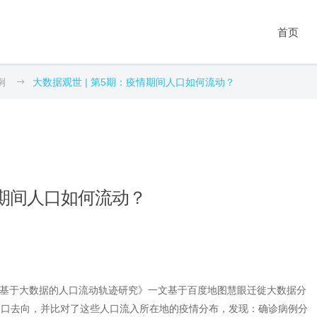
据库系列
科研工具系列
数据服务
期刊
教育
人
教
新
首页
闻舆情数据库
抽样调查
问卷采集服务
第1期：数据的灵性
实验室建设
知
教
新
政策公文数据库
统计分析
爬虫采集服务
第2期：大数据之道
科研平台建设
知
产
产
法律法规数据库
深度访谈
统计分析服务
第3期：互联网+社会
专题数据库建设
虚
数
会
例
大数据观世 | 第5期：疫情期间人口如何流动？
据库系列
科研工具系列
数据服务
期刊
教育
人
教
政
工作
裁判文书数据库
质性分析
文本分析服务
学科建设
科算
师
成
闻舆情数据库
抽样调查
问卷采集服务
第1期：数据的灵性
实验室建设
知
教
统
第4期：专题数据库
科研项目数据库
爬虫采集
数据清洗服务
AI for Science
科算
政策公文数据库
统计分析
爬虫采集服务
第2期：大数据之道
科研平台建设
知
产
社
第5期：循证社会科
社会经济统计数据库
文本分析
学
法律法规数据库
深度访谈
统计分析服务
第3期：互联网+社会工作
专题数据库建设
虚
数
舆
文献研究
第6期：人工智能时
裁判文书数据库
质性分析
文本分析服务
第4期：专题数据库
学科建设
科算
师
政
代
科学编程
科研项目数据库
爬虫采集
数据清洗服务
第5期：循证社会科学
AI for Science
科算
情期间人口如何流动？
社会经济统计数据库
文本分析
第6期：人工智能时代
文献研究
科学编程
基于大数据的人口流动轨迹研究》一文基于百度地图慧眼迁徙大数据分
迁出的人口去向，并比对了这些人口流入所在地的疫情分布，发现：确诊病例分