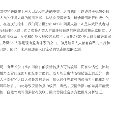
防控的关键在于对人口流动轨迹的掌握。尽管我们可以通过手机信令数
人员的伴随人群的监测不够。从这次疫情来看，确诊病例出行轨迹中的
在这次防控中，我们可以区分出ABCD 四类人群：A 是从武汉或者湖
中接触到的人群，而C 类是A 类人群最终接触到的家庭成员和亲戚朋友，D
动监测体系，A 类和C 类人群较容易获得，而B类和D 类人群是最难掌握
B3，乃至Bn 人群是现有监测体系的空白。但是如果人人都有自己的出行和
易识别。因此，未来要加强人口流动的轨迹数据的监测。
明，有些省份（比如河南）的疫情传播力可能较弱，而有些省份（比如
播力差异的原因可能是多方面的。既可能是疫情管控措施上的差异，也
入河南省的人口大多是农村居民，那么居住在农村的传播力可能相对弱
居民较多，由此导致疫情传播力较强。当然，疫情传播力的差异可能更
施、自然气候等因素都有关联，因此需要综合多方数据来分析验证。