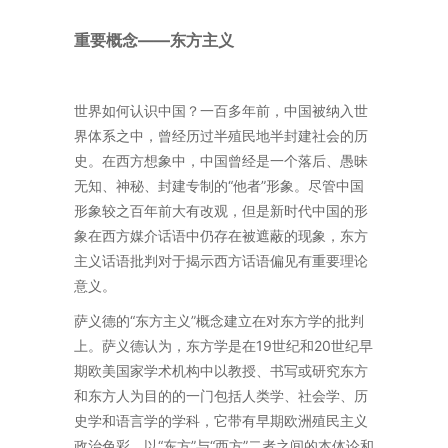
重要概念——东方主义
世界如何认识中国？一百多年前，中国被纳入世
界体系之中，曾经历过半殖民地半封建社会的历
史。在西方想象中，中国曾经是一个落后、愚昧
无知、神秘、封建专制的“他者”形象。尽管中国
形象较之百年前大有改观，但是新时代中国的形
象在西方媒介话语中仍存在被遮蔽的现象，东方
主义话语批判对于揭示西方话语偏见有重要理论
意义。
萨义德的“东方主义”概念建立在对东方学的批判
上。萨义德认为，东方学是在19世纪和20世纪早
期欧美国家学术机构中以教授、书写或研究东方
和东方人为目的的一门包括人类学、社会学、历
史学和语言学的学科，它带有早期欧洲殖民主义
政治色彩，以“东方”与“西方”二者之间的本体论和